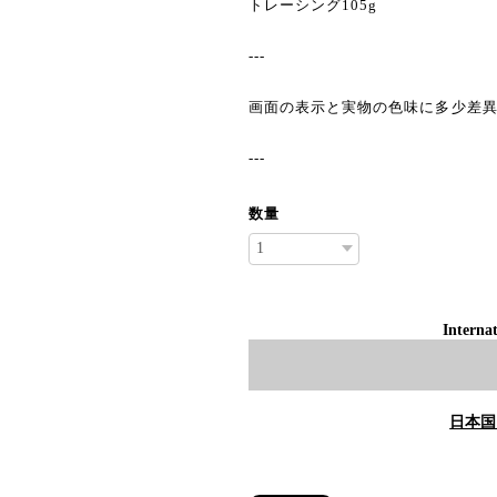
トレーシング105g
---
画面の表示と実物の色味に多少差
---
数量
Internat
日本国