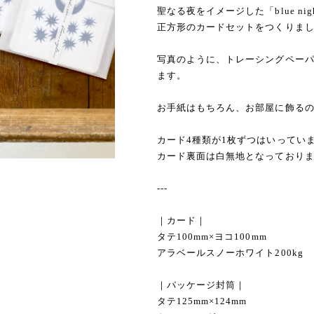
聖なる夜をイメージした「blue ni
正方形のカードセットをつくりま
写真のように、トレーシングペー
ます。
お手紙はもちろん、お部屋に飾る
カード4種類が1枚ずつはいってい
カード裏面は白無地となっており
---
｜カード｜
タテ100mm×ヨコ100mm
アラベールスノーホワイト200kg
｜パッケージ封筒｜
タテ125mm×124mm